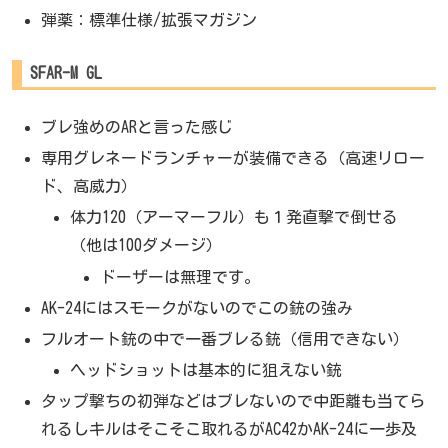
弾薬：標準仕様/拡張マガジン
SFAR-M GL
ブレ強めのARと言った感じ
専用グレネードランチャーが装備できる（高速リロー
ド、高威力）
体力120（アーマーフル）も１発直撃で倒せる
（他は100ダメージ）
ドーザーは無理です。
AK-24にはスモークがないのでこの銃の強み
フルオート銃の中で一番ブレる銃（信用できない）
ヘッドショットは基本的に狙えない銃
タップ撃ちの初弾などはブレないので中距離も当てら
れるしキルはそこそこ取れるがAC42かAK-24に一歩及