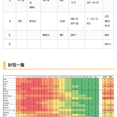
３
PP-29
PKP-BP
SVK
GL
マグ
GVT 45-70
AM40
G57
SWS-10
ｺﾞｰｽﾄﾒｰｶｰ
４
P90
M16A3
VCAR
MP28
NTW-50
R10
PF51
５
M60E4
DM7
DXR-1
M44
６
M1911
射程一覧