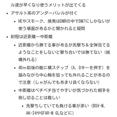
ル速が早くなり使うメリットが出てくる
アサルト系のアンダーバレルが付く
HEやスモーク、焼夷はDMRの中でDM7にしかないが
使う場面があるかと聞かれると疑問
射程は近距離～中距離
近距離から勝てる事があるが先撃ち＆全弾当てる
ようなことをしないと撃ち合いでは勝てない（結
構外れる）
40ｍ前後の敵に横ステップ（A、Dキーを押す）を
踏みながら中心軸を狙っても外れることがあるの
で注意（しゃがんでもあまり良くならない）
中距離はペチペチ当てやすいが気づかれた相手を
倒し切ることは難しい
先撃ちしていても負ける事が多い（BSV-M、
AK-24やSFAR-M GLなどに）