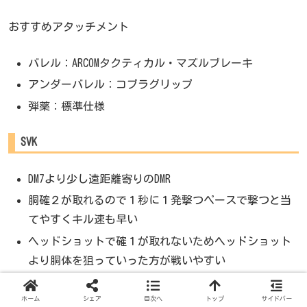
おすすめアタッチメント
バレル：ARCOMタクティカル・マズルブレーキ
アンダーバレル：コブラグリップ
弾薬：標準仕様
SVK
DM7より少し遠距離寄りのDMR
胴確２が取れるので１秒に１発撃つペースで撃つと当
てやすくキル速も早い
ヘッドショットで確１が取れないためヘッドショット
より胴体を狙っていった方が戦いやすい
ただ当てにくい事に変わりはないので100ｍ先のMP9に
抜かれるなんてことも・・・
ホーム
シェア
目次へ
トップ
サイドバー