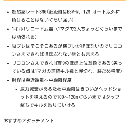
超超高レートSMG(近距離はBSV-M、12M オート以外に
負けることはないぐらい強い)
1キル1リロード武器（1マグで2人ちょっとぐらいまで
は頑張れる）
縦ブレはそこそこあるが横ブレがほぼないのでリココ
ンさえできればほぼぶれない銃とも言える
リココンさえできればMP9のほぼ上位互換である(劣っ
ている点は1マガの連続キル数と弾切れ、腰だめ精度)
射程は至近距離～中距離程度
威力減衰があるため中距離はきついがヘッドショ
ットを狙えるので100～120mぐらいまではタップ
撃ちでキルを取りにいける
おすすめアタッチメント