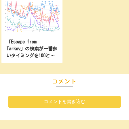
2022/10/09
48
7
3
3
16
4
7
2022/10/16
45
9
2
3
11
12
6
2022/10/23
43
8
3
3
8
45
6
2022/10/30
46
7
3
3
6
54
6
2022/11/06
58
7
2
3
4
36
6
「Escape from
2022/11/13
55
8
3
3
4
35
6
Tarkov」の検索が一番多
2022/11/20
37
7
6
4
4
29
6
いタイミングを100とし
た比較折れ線グラフ
2022/11/27
37
7
9
3
14
21
6
(2025)
2022/12/04
43
7
7
3
11
20
10
2022/12/11
46
7
5
5
6
24
9
コメント
2022/12/18
47
6
5
5
5
20
9
2022/12/25
49
7
5
25
5
20
8
コメントを書き込む