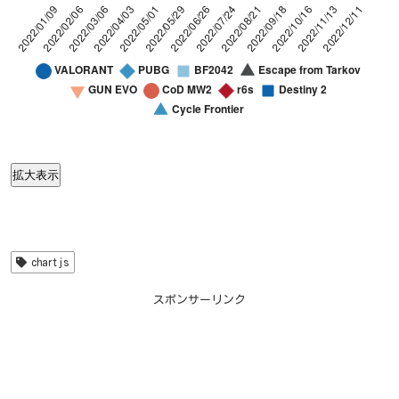
「VALORANT」の検索が一番多いタイミングを100とした比較折れ線グラフ(2022)
Line chart. Data table with 52 rows and 10 columns foll
「VALORANT」の検索が一番多いタイミングを100とした比較
拡大表示
VALORANT
PUBG
BF2042
Escape from Tarkov
GUN EVO
CoD MW2
r
2022/01/09
36
25
12
21
0
0.5
10
2022/01/16
27
19
10
17
0
0
12
2022/01/23
34
17
8
16
0
0.5
13
chartjs
2022/01/30
36
15
7
14
0
1
10
スポンサーリンク
2022/02/06
53
14
7
12
0.5
0.5
12
2022/02/13
52
15
8
10
0
1
11
2022/02/20
46
17
6
12
0
1
16
2022/02/27
51
15
4
9
0
1
12