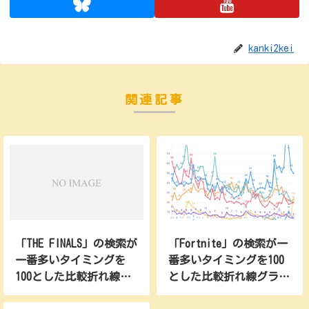
2022/06/26
67
8
5
13
3
1
8
2022/07/03
58
8
5
17
1
1
7
kanki2kei
2022/07/10
67
14
4
14
1
1
7
2022/07/17
64
10
4
13
0.5
1
7
関連記事
2022/07/24
84
11
3
10
1
1
8
2022/07/31
80
10
4
11
1
1
8
2022/08/07
69
9
3
9
0.5
2
7
2022/08/14
63
9
3
9
1
2
8
2022/08/21
68
10
4
7
0.5
2
7
2022/08/28
70
8
6
6
0.5
2
7
2022/09/04
71
8
5
6
4
2
9
2022/09/11
61
12
3
4
2
14
8
「THE FINALS」の検索が
「Fortnite」の検索が一
2022/09/18
62
10
4
4
44
28
7
一番多いタイミングを
番多いタイミングを100
100とした比較折れ線グ
とした比較折れ線グラフ
2022/09/25
52
7
3
4
61
16
7
ラフ(2024)
(2023)
2022/10/02
48
8
3
3
29
5
7