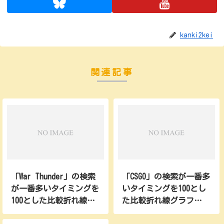
2025/06/15
21
7
34
2025/06/22
24
8
36
kanki2kei
2025/06/29
21
7
26
2025/07/06
31
9
24
関連記事
2025/07/13
34
8
23
2025/07/20
31
7
33
2025/07/27
25
8
25
2025/08/03
31
9
26
2025/08/10
37
9
33
2025/08/17
100
7
32
2025/08/24
76
7
50
2025/08/31
56
7
35
「War Thunder」の検索
「CSGO」の検索が一番多
2025/09/07
43
8
29
が一番多いタイミングを
いタイミングを100とし
100とした比較折れ線グ
た比較折れ線グラフ
2025/09/14
44
9
35
ラフ(2026)
(2026)
2025/09/21
51
6
31