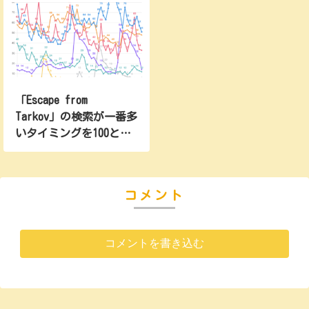
2025/09/28
43
5
24
2025/10/05
33
6
24
2025/10/12
39
4
33
2025/10/19
30
6
25
2025/10/26
24
6
24
「Escape from
2025/11/02
26
5
22
Tarkov」の検索が一番多
2025/11/09
23
9
25
いタイミングを100とし
た比較折れ線グラフ
2025/11/16
28
7
23
(2025)
2025/11/23
25
7
27
2025/11/30
19
3
25
コメント
2025/12/07
21
4
36
2025/12/14
21
5
25
コメントを書き込む
2025/12/21
18
3
21
2025/12/28
23
3
21
2026/01/04
45
3
19