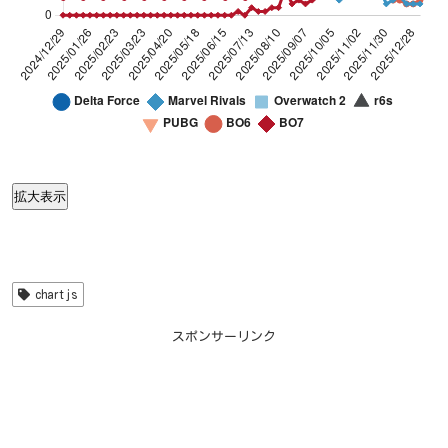
「Delta Force」の検索が一番多いタイミングを100とした比較折れ線グラフ(2025)
Line chart. Data table with 55 rows and 8 columns follo
「Delta Force」の検索が一番多いタイミングを100とした比
拡大表示
Delta Force
Marvel Rivals
Overwatch 2
2024/12/29
46
31
25
2025/01/05
38
45
26
2025/01/12
38
68
33
chartjs
2025/01/19
44
48
25
スポンサーリンク
2025/01/26
29
37
23
2025/02/02
50
35
24
2025/02/09
35
29
43
2025/02/16
30
33
60